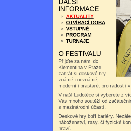
DALŠÍ
INFORMACE
AKTUALITY
OTVÍRACÍ DOBA
VSTUPNÉ
PROGRAM
TURNAJE
O FESTIVALU
Přijďte za námi do
Klementina v Praze
zahrát si deskové hry
známé i neznámé,
moderní i prastaré, pro radost i 
V naší Ludotéce si vyberete z ví
Vás mnoho soutěží od začátečnic
s mezinárodní účastí.
Deskové hry boří bariéry. Nezále
náboženství, rasy, či fyzické kon
hraví.