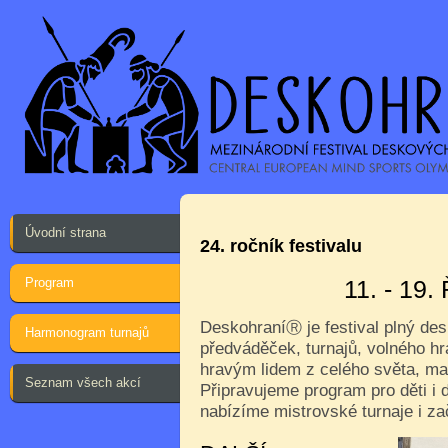
Úvodní strana
24. ročník festivalu
Program
11. - 19
Deskohraní
je festival plný de
Ⓡ
Harmonogram turnajů
předváděček, turnajů, volného hr
hravým lidem z celého světa, ma
Seznam všech akcí
Připravujeme program pro děti i d
nabízíme mistrovské turnaje i za